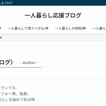
えるブログ
一人暮らし応援ブログ
事
一人暮らしで買うべきもの
一人暮らしの時短術
一人暮ら
事
ログ）
– Author –
グラシです。
ラフォー男。独身。
暮らしを始めて約20年